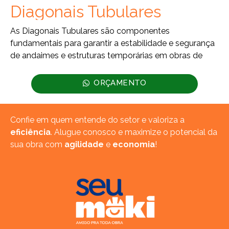
Diagonais Tubulares
As Diagonais Tubulares são componentes
fundamentais para garantir a estabilidade e segurança
de andaimes e estruturas temporárias em obras de
ORÇAMENTO
Confie em quem entende do setor e valoriza a
eficiência
. Alugue conosco e maximize o potencial da
sua obra com
agilidade
e
economia
!