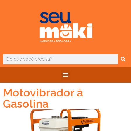
Motovibrador à
Gasolina