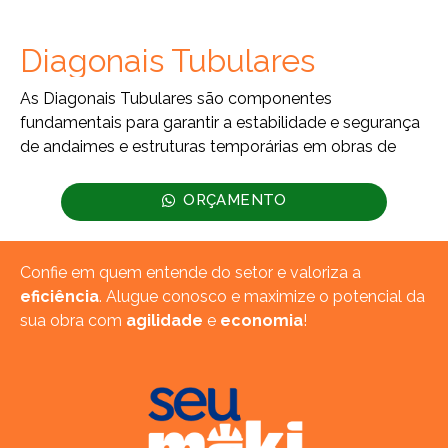
Diagonais Tubulares
As Diagonais Tubulares são componentes
fundamentais para garantir a estabilidade e segurança
de andaimes e estruturas temporárias em obras de
ORÇAMENTO
Confie em quem entende do setor e valoriza a
eficiência
. Alugue conosco e maximize o potencial da
sua obra com
agilidade
e
economia
!