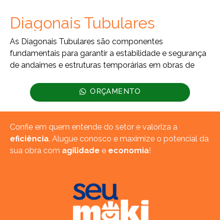
Diagonais Tubulares
As Diagonais Tubulares são componentes
fundamentais para garantir a estabilidade e segurança
de andaimes e estruturas temporárias em obras de
ORÇAMENTO
Confie em quem entende do setor e valoriza a
eficiência
. Alugue conosco e maximize o potencial da
sua obra com
agilidade
e
economia
!